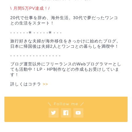
\ 月間5万PV達成 ! /
20代で仕事を辞め、海外生活。30代で夢だったワンコ
との生活をスタート！
- - - - - -✳︎ - - - - -✳︎ - - -
旅行好きな夫婦が海外移住をきっかけに始めたブログ。
日本に帰国後は夫婦2人とワンコとの暮らしを満喫中！
- - - - - - - - - - - - - - - -
ブログ運営以外にフリーランスのWebプログラマーとし
ても活動中！LP・HP制作などの作成もお受けしていま
す！
詳しくはコチラ
>>
＼ Follow me ／