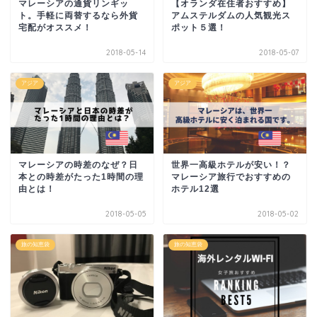
マレーシアの通貨リンギッ
【オランダ在住者おすすめ】
ト。手軽に両替するなら外貨
アムステルダムの人気観光ス
宅配がオススメ！
ポット５選！
2018-05-14
2018-05-07
アジア
アジア
マレーシアの時差のなぜ？日
世界一高級ホテルが安い！？
本との時差がたった1時間の理
マレーシア旅行でおすすめの
由とは！
ホテル12選
2018-05-05
2018-05-02
旅の知恵袋
旅の知恵袋