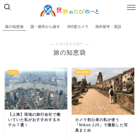
旅の知恵袋
国・都市から探す
360度カメラ
海外留学・英語
― CATEGORY ―
旅の知恵袋
アジア
旅の知恵袋
【上海】現地の旅行会社で働
いていた私がおすすめするホ
カメラ初心者の私が使う
テル７選！
「Nikon 1J5」で撮影した写
真まとめ