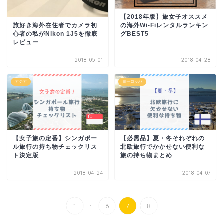
【2018年版】旅女子オススメ
の海外Wi-Fiレンタルランキン
旅好き海外在住者でカメラ初
グBEST5
心者の私がNikon 1J5を徹底
レビュー
2018-05-01
2018-04-28
アジア
ヨーロッパ
【女子旅の定番】シンガポー
【必需品】夏・冬それぞれの
ル旅行の持ち物チェックリス
北欧旅行でかかせない便利な
ト決定版
旅の持ち物まとめ
2018-04-24
2018-04-07
...
1
6
7
8