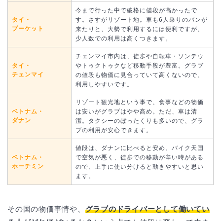
今まで行った中で破格に値段が高かったで
タイ・
す。さすがリゾート地。車も6人乗りのバンが
プーケット
来たりと、大勢で利用するには便利ですが、
少人数での利用は高くつきます。
チェンマイ市内は、徒歩や自転車・ソンテウ
タイ・
やトゥクトゥクなど移動手段が豊富。グラブ
チェンマイ
の値段も物価に見合っていて高くないので、
利用しやすいです。
リゾート観光地という事で、食事などの物価
ベトナム・
は安いがグラブはやや高め。ただ、車は清
ダナン
潔。タクシーのぼったくりも多いので、グラ
ブの利用が安心できます。
値段は、ダナンに比べると安め。バイク天国
ベトナム・
で空気が悪く、徒歩での移動が辛い時がある
ホーチミン
ので、上手に使い分けると動きやすいと思い
ます。
その国の物価事情や、
グラブのドライバーとして働いてい