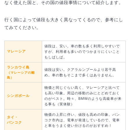
なく使えた国と、その国の値段事情について紹介します。
行く国によって値段も大きく異なってくるので、参考にし
てみてください。
値段は、安い。車の数も多く利用しやすいで
マレーシア
すが、利用者も多いのでつかまりにくいこと
もしばしば。
ランカウイ島
値段は安い。クアラルンプールより若干高
（マレーシアの離
め。車の数もそこまで多くはありません。
島）
物価と同じぐらい高く、マレーシアと比べて
も高い印象。周辺の移動のみにとどめておく
シンガポール
のがベスト。時々、BMWのような高級車が来
る事も（実体験）
物価の上昇に伴い、値段も高めの印象。バン
タイ・
コク市内は、電車が発達しているので、電車
バンコク
と車をうまく使い分けるのがおすすめ！