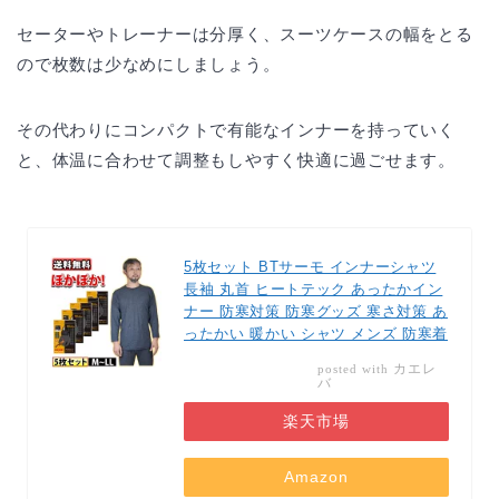
セーターやトレーナーは分厚く、スーツケースの幅をとる
ので枚数は少なめにしましょう。
その代わりにコンパクトで有能なインナーを持っていく
と、体温に合わせて調整もしやすく快適に過ごせます。
5枚セット BTサーモ インナーシャツ
長袖 丸首 ヒートテック あったかイン
ナー 防寒対策 防寒グッズ 寒さ対策 あ
ったかい 暖かい シャツ メンズ 防寒着
カエレ
posted with
バ
楽天市場
Amazon