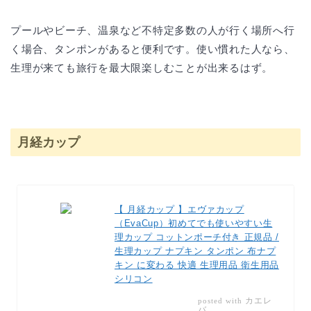
プールやビーチ、温泉など不特定多数の人が行く場所へ行
く場合、タンポンがあると便利です。使い慣れた人なら、
生理が来ても旅行を最大限楽しむことが出来るはず。
月経カップ
【 月経カップ 】エヴァカップ
（EvaCup）初めてでも使いやすい生
理カップ コットンポーチ付き 正規品 /
生理カップ ナプキン タンポン 布ナプ
キン に変わる 快適 生理用品 衛生用品
シリコン
カエレ
posted with
バ