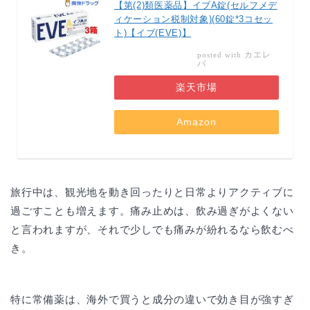
【第(2)類医薬品】イブA錠(セルフメデ
ィケーション税制対象)(60錠*3コセッ
ト)【イブ(EVE)】
カエレ
posted with
バ
楽天市場
Amazon
旅行中は、観光地を動き回ったりと日常よりアクティブに
過ごすことも増えます。痛み止めは、飲み過ぎがよくない
と言われますが、それで少しでも痛みが紛れるなら飲むべ
き。
特に常備薬は、海外で買うと成分の違いで効き目が強すぎ