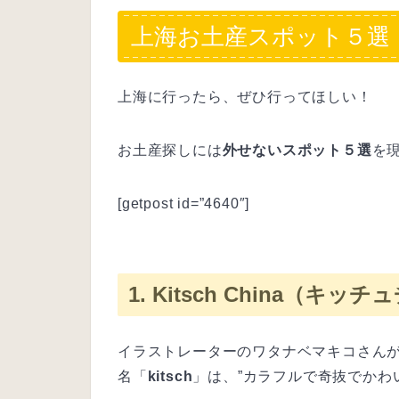
上海お土産スポット５選
上海に行ったら、ぜひ行ってほしい！
お土産探しには
外せないスポット５選
を
[getpost id=”4640″]
1. Kitsch China（キッ
イラストレーターのワタナベマキコさん
名「
kitsch
」は、”カラフルで奇抜でかわ