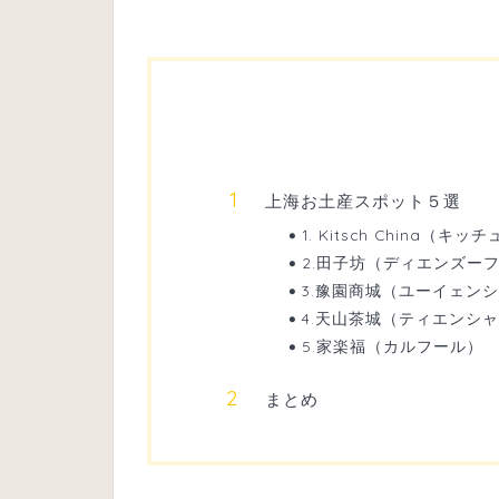
上海お土産スポット５選
1. Kitsch China（キ
2.田子坊（ディエンズー
3.豫園商城（ユーイェン
4.天山茶城（ティエンシ
5.家楽福（カルフール）
まとめ