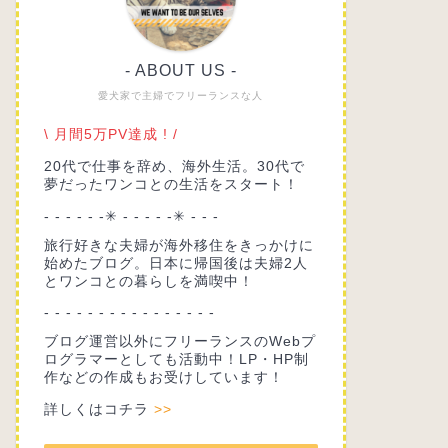
- ABOUT US -
愛犬家で主婦でフリーランスな人
\ 月間5万PV達成 ! /
20代で仕事を辞め、海外生活。30代で
夢だったワンコとの生活をスタート！
- - - - - -✳︎ - - - - -✳︎ - - -
旅行好きな夫婦が海外移住をきっかけに
始めたブログ。日本に帰国後は夫婦2人
とワンコとの暮らしを満喫中！
- - - - - - - - - - - - - - - -
ブログ運営以外にフリーランスのWebプ
ログラマーとしても活動中！LP・HP制
作などの作成もお受けしています！
詳しくはコチラ
>>