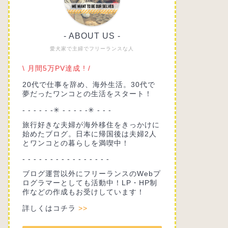
- ABOUT US -
愛犬家で主婦でフリーランスな人
\ 月間5万PV達成 ! /
20代で仕事を辞め、海外生活。30代で
夢だったワンコとの生活をスタート！
- - - - - -✳︎ - - - - -✳︎ - - -
旅行好きな夫婦が海外移住をきっかけに
始めたブログ。日本に帰国後は夫婦2人
とワンコとの暮らしを満喫中！
- - - - - - - - - - - - - - - -
ブログ運営以外にフリーランスのWebプ
ログラマーとしても活動中！LP・HP制
作などの作成もお受けしています！
詳しくはコチラ
>>