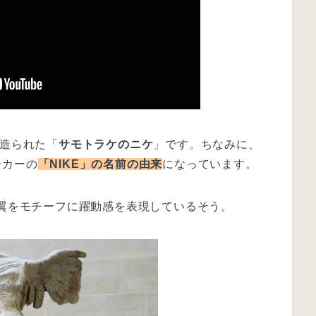
に造られた「
サモトラケのニケ
」です。ちなみに、
ーカーの
「NIKE」の名前の由来
になっています。
の翼をモチーフに躍動感を表現しているそう。